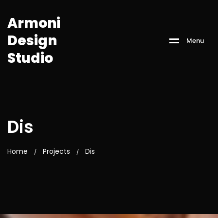
A
r
m
o
n
i
D
e
s
i
g
n
M
e
n
u
S
t
u
d
i
o
Dis
Home
Projects
Dis
/
/