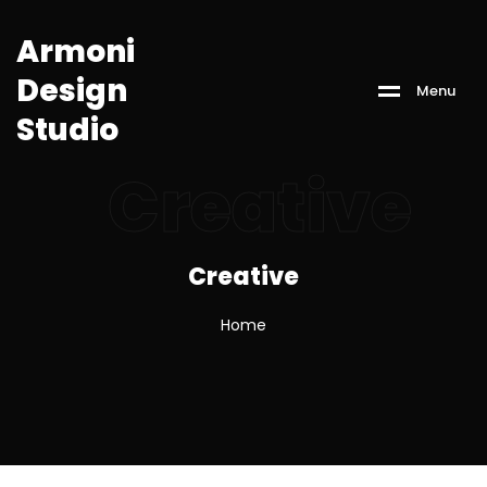
A
r
m
o
n
i
D
e
s
i
g
n
M
e
n
u
S
t
u
d
i
o
Creative
Creative
Home