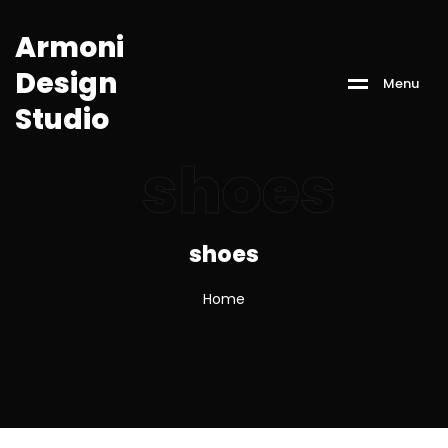
A
r
m
o
n
i
D
e
s
i
g
n
M
e
n
u
S
t
u
d
i
o
shoes
shoes
Home